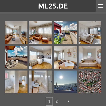
ML25.DE
Zum
Hauptinhalt
springen
1
2